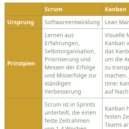
Scrum
Kanban
Ursprung
Softwareentwicklung
Lean Man
Lernen aus
Visuelle
Erfahrungen,
Kanban 
Selbstorganisation,
das Kanb
Priorisierung und
um die A
Prinzipien
Messen der Erfolge
zu trans
und Misserfolge zur
machen. J
ständigen
time: Kan
Verbesserung
auf Nach
Scrum ist in Sprints
Kanban h
unterteilt, die einen
festen Z
feste Zeitrahmen
Teams ar
von 1-4 Wochen