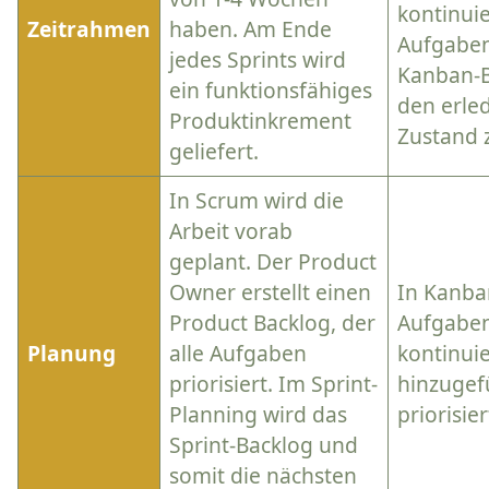
kontinuie
Zeitrahmen
haben. Am Ende
Aufgabe
jedes Sprints wird
Kanban-B
ein funktionsfähiges
den erle
Produktinkrement
Zustand 
geliefert.
In Scrum wird die
Arbeit vorab
geplant. Der Product
Owner erstellt einen
In Kanba
Product Backlog, der
Aufgabe
Planung
alle Aufgaben
kontinuie
priorisiert. Im Sprint-
hinzugef
Planning wird das
priorisier
Sprint-Backlog und
somit die nächsten