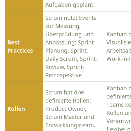
Aufgaben geplant.
Scrum nutzt Events
zur Messung,
Überprüdung und
Kanban n
Best
Anpassung: Sprint-
Visualisi
Practices
Planung, Sprint,
Arbeitsa
Daily Scrum, Sprint-
Work-in-
Review, Sprint-
Retrospektive
Kanban h
Scrum hat drei
definiert
definierte Rollen:
Teams kö
Rollen
Product Owner,
Rollen u
Scrum Master und
Verantwo
Entwicklungsteam.
flexibel 